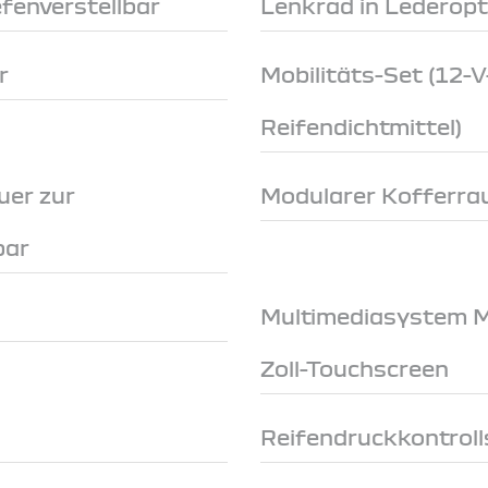
fenverstellbar
Lenkrad in Lederopt
r
Mobilitäts-Set (12
Reifendichtmittel)
uer zur
Modularer Kofferr
bar
Multimediasystem Me
Zoll-Touchscreen
Reifendruckkontroll