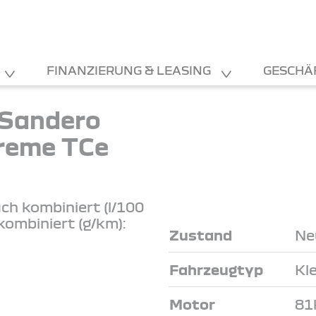
FINANZIERUNG & LEASING
GESCHÄ
 Sandero
reme TCe
ch kombiniert (l/100
kombiniert (g/km):
Zustand
Ne
Fahrzeugtyp
Kl
Motor
81