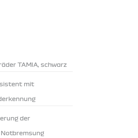
lräder TAMIA, schwarz
sistent mit
derkennung
erung der
i Notbremsung