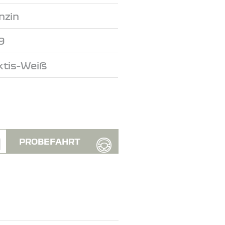
nzin
9
ktis-Weiß
PROBEFAHRT