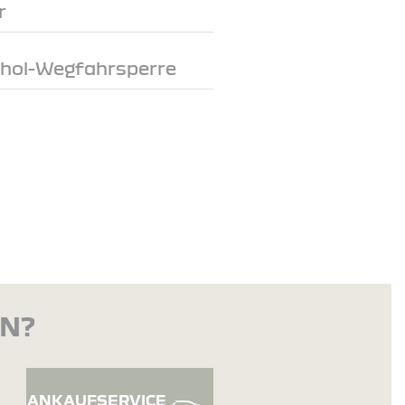
r
ohol-Wegfahrsperre
EN?
ANKAUFSERVICE