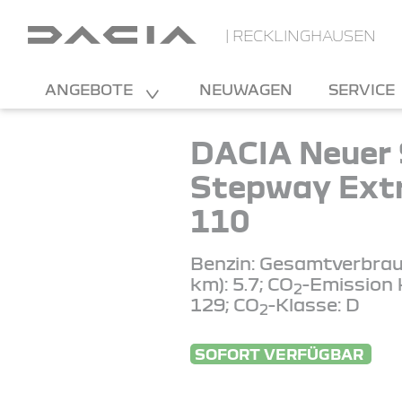
| RECKLINGHAUSEN
ANGEBOTE
NEUWAGEN
SERVICE
DACIA Neuer
Stepway Ext
110
Benzin: Gesamtverbrau
km): 5.7; CO
-Emission 
2
129; CO
-Klasse: D
2
SOFORT VERFÜGBAR