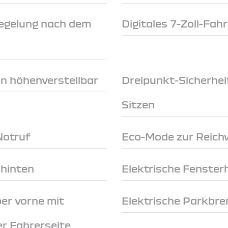
egelung nach dem
Digitales 7-Zoll-Fah
en höhenverstellbar
Dreipunkt-Sicherhei
Sitzen
Notruf
Eco-Mode zur Reich
 hinten
Elektrische Fenster
er vorne mit
Elektrische Parkbr
r Fahrerseite